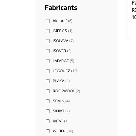
P
Fabricants
R
1
bio'bric'
(6)
IMERY'S
(1)
ISOLAVA
(7)
ISOVER
(9)
LAFARGE
(5)
LEGOUEZ
(10)
PLAKA
(1)
ROCKWOOL
(2)
SEMIN
(4)
SINIAT
(2)
VICAT
(1)
WEBER
(30)