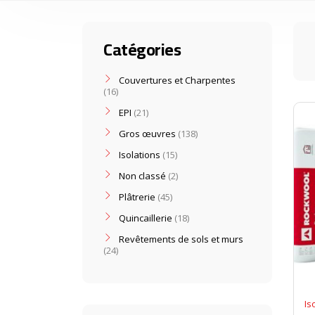
Catégories
Couvertures et Charpentes
16
EPI
21
Gros œuvres
138
Isolations
15
Non classé
2
Plâtrerie
45
Quincaillerie
18
Revêtements de sols et murs
24
Is