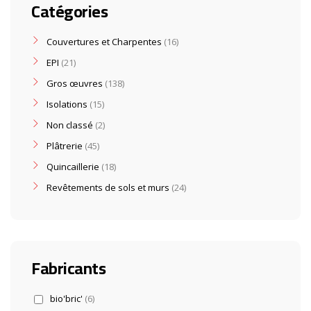
Catégories
Couvertures et Charpentes
16
EPI
21
Gros œuvres
138
Isolations
15
Non classé
2
Plâtrerie
45
Quincaillerie
18
Revêtements de sols et murs
24
Fabricants
bio'bric'
(6)