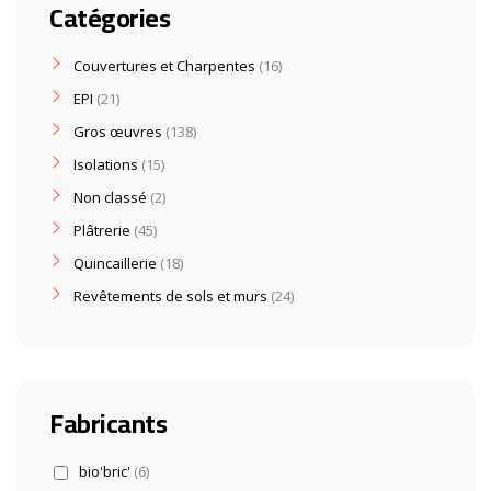
Catégories
Couvertures et Charpentes
16
EPI
21
Gros œuvres
138
Isolations
15
Non classé
2
Plâtrerie
45
Quincaillerie
18
Revêtements de sols et murs
24
Fabricants
bio'bric'
(6)