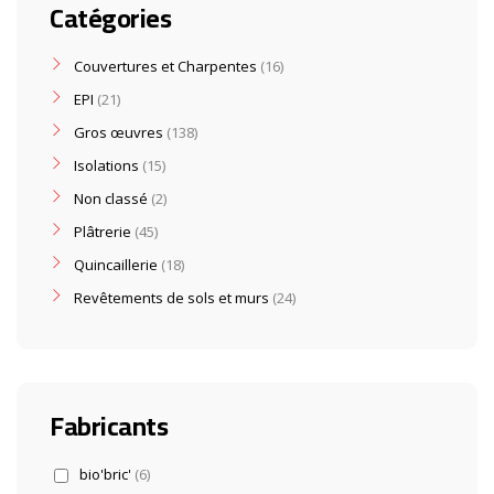
Catégories
Couvertures et Charpentes
16
EPI
21
Gros œuvres
138
Isolations
15
Non classé
2
Plâtrerie
45
Quincaillerie
18
Revêtements de sols et murs
24
Fabricants
bio'bric'
(6)