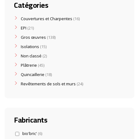
Catégories
Couvertures et Charpentes
16
EPI
21
Gros œuvres
138
Isolations
15
Non classé
2
Plâtrerie
45
Quincaillerie
18
Revêtements de sols et murs
24
Fabricants
bio'bric'
(6)