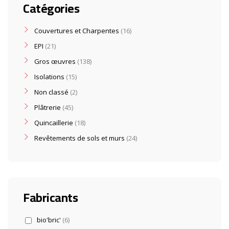
Catégories
Couvertures et Charpentes
16
EPI
21
Gros œuvres
138
Isolations
15
Non classé
2
Plâtrerie
45
Quincaillerie
18
Revêtements de sols et murs
24
Fabricants
bio'bric'
(6)