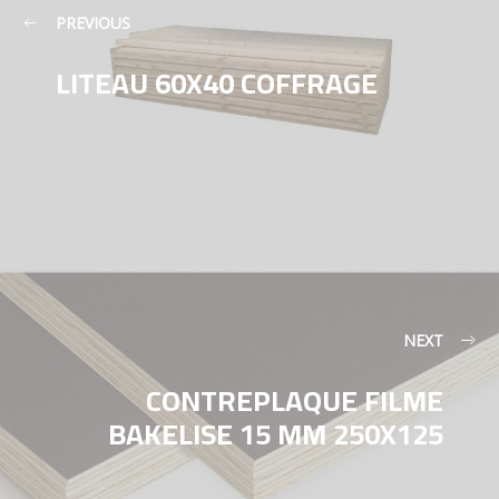
PREVIOUS
LITEAU 60X40 COFFRAGE
NEXT
CONTREPLAQUE FILME
BAKELISE 15 MM 250X125