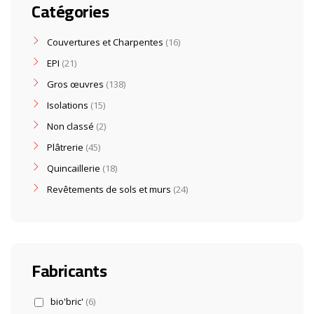
Catégories
Couvertures et Charpentes
16
EPI
21
Gros œuvres
138
Isolations
15
Non classé
2
Plâtrerie
45
Quincaillerie
18
Revêtements de sols et murs
24
Fabricants
bio'bric'
(6)