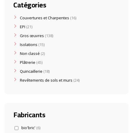
Catégories
Couvertures et Charpentes
16
EPI
21
Gros œuvres
138
Isolations
15
Non classé
2
Plâtrerie
45
Quincaillerie
18
Revêtements de sols et murs
24
Fabricants
bio'bric'
(6)