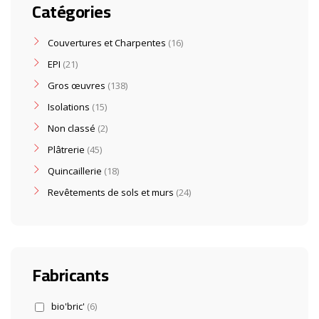
Catégories
Couvertures et Charpentes
16
EPI
21
Gros œuvres
138
Isolations
15
Non classé
2
Plâtrerie
45
Quincaillerie
18
Revêtements de sols et murs
24
Fabricants
bio'bric'
(6)