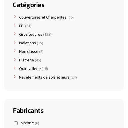
Catégories
Couvertures et Charpentes
16
EPI
21
Gros œuvres
138
Isolations
15
Non classé
2
Plâtrerie
45
Quincaillerie
18
Revêtements de sols et murs
24
Fabricants
bio'bric'
(6)