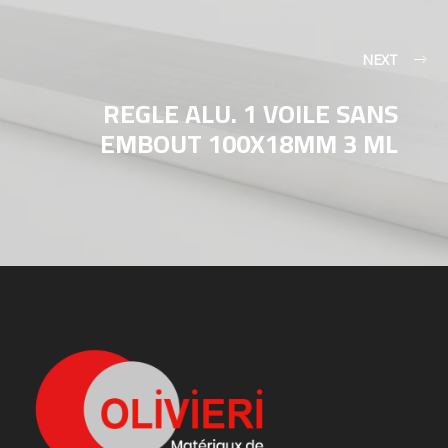
NEXT
REGLE ALU. 1 VOILE SANS
EMBOUT 100X18MM 3 ML