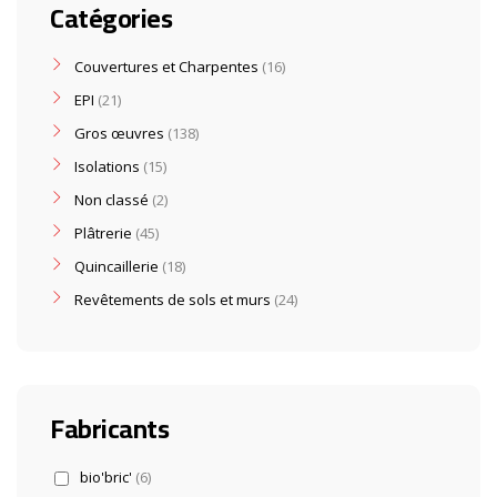
Catégories
Couvertures et Charpentes
16
EPI
21
Gros œuvres
138
Isolations
15
Non classé
2
Plâtrerie
45
Quincaillerie
18
Revêtements de sols et murs
24
Fabricants
bio'bric'
(6)