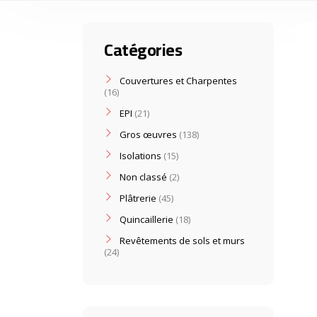
Catégories
Couvertures et Charpentes
16
EPI
21
Gros œuvres
138
Isolations
15
Non classé
2
Plâtrerie
45
Quincaillerie
18
Revêtements de sols et murs
24