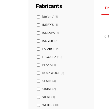
Fabricants
De
bio'bric'
(6)
IMERY'S
(1)
ISOLAVA
(7)
FIC
ISOVER
(9)
LAFARGE
(5)
LEGOUEZ
(10)
PLAKA
(1)
ROCKWOOL
(2)
SEMIN
(4)
SINIAT
(2)
VICAT
(1)
WEBER
(30)