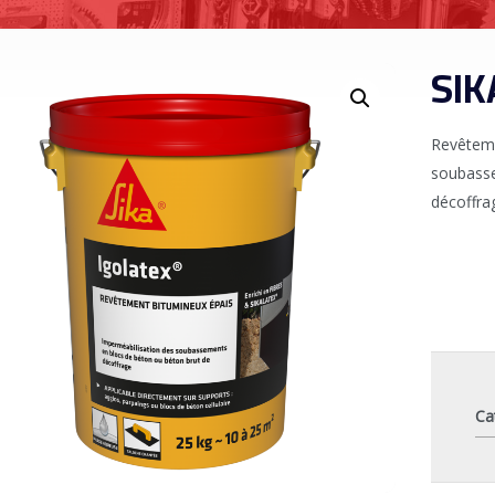
SIK
Revêteme
soubasse
décoffra
Ca