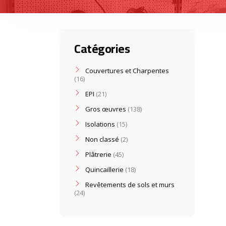
Catégories
Couvertures et Charpentes
16
EPI
21
Gros œuvres
138
Isolations
15
Non classé
2
Plâtrerie
45
Quincaillerie
18
Revêtements de sols et murs
24