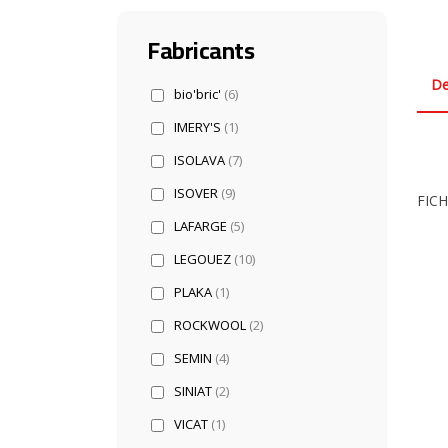
Fabricants
De
bio'bric'
(6)
IMERY'S
(1)
ISOLAVA
(7)
ISOVER
(9)
FIC
LAFARGE
(5)
LEGOUEZ
(10)
PLAKA
(1)
ROCKWOOL
(2)
SEMIN
(4)
SINIAT
(2)
VICAT
(1)